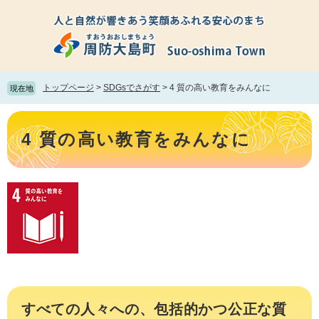
ペ
メ
ー
ニ
ジ
ュ
の
ー
先
を
頭
飛
トップページ
>
SDGsでさがす
>
4 質の高い教育をみんなに
現在地
で
ば
す。
し
本
て
文
4 質の高い教育をみんなに
本
文
へ
すべての人々への、包括的かつ公正な質