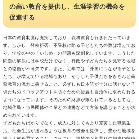
の高い教育を提供し、生涯学習の機会を
促進する
日本の教育制度は充実しており、義務教育も行きわたっていま
す。しかし、登校拒否、不登校に陥る子どもたちの数は増えてお
り、学校の中の「いじめ」の問題も深刻化しています。こうした
問題の解決には学校だけでなく、行政や子どもたちを見守る地域
との協働が不可欠です。また、近年では「外国につながる子ども
たち」が増えている地域もあり、そうした子供たちをきちんと義
務教育の流れに乗せること、必ずしも日本語が十分に話せない子
供たちのドロップアウトを防ぐための措置も自治体に求められる
ようになっています。そのための財源が限られているとしても、
地域住民・市民団体や企業との連携などで方策を講じることが求
められています。
子どもたちばかりでなく、成人に対してもより充実した職業生
活、社会生活が送れるような教育の機会を提供し、豊かな地域を
担う人材を育てること、さらには、地域のお年寄りの知恵や技術