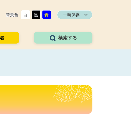
背景色
白
黒
青
一時保存
者
検索する