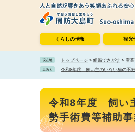
ペ
メ
ー
ニ
ジ
ュ
の
ー
先
を
くらしの情報
観光
頭
飛
で
ば
す。
し
トップページ
>
組織でさがす
>
産業
現在地
て
本
令和8年度 飼い主のいない猫の不
足あと
文
へ
本
文
令和8年度 飼い
勢手術費等補助事