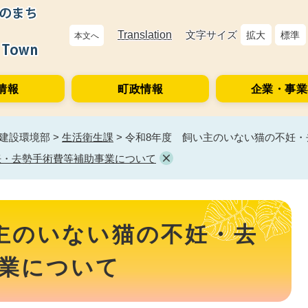
Translation
文字サイズ
拡大
標準
本文へ
情報
町政情報
企業・事業
建設環境部
>
生活衛生課
>
令和8年度 飼い主のいない猫の不妊
妊・去勢手術費等補助事業について
主のいない猫の不妊・去
業について