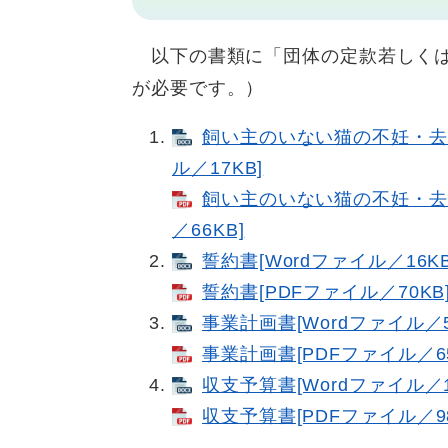
以下の書類に「団体の定款若しくは
が必要です。）
飼い主のいない猫の不妊・去
ル／17KB]
飼い主のいない猫の不妊・去
／66KB]
誓約書[Wordファイル／16KB
誓約書​[PDFファイル／70KB
事業計画書[Wordファイル／5
事業計画書​[PDFファイル／65
収支予算書[Wordファイル／1
収支予算書​[PDFファイル／98