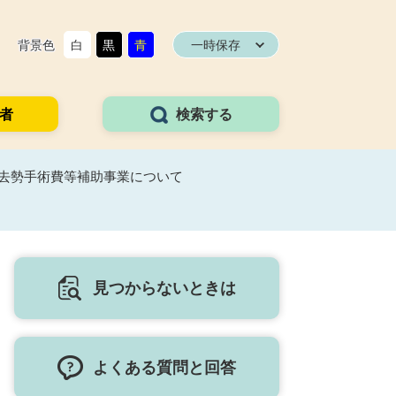
背景色
白
黒
青
一時保存
者
検索する
・去勢手術費等補助事業について
見つからないときは
よくある質問と回答