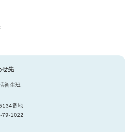
班
わせ先
活衛生班
134番地
-79-1022