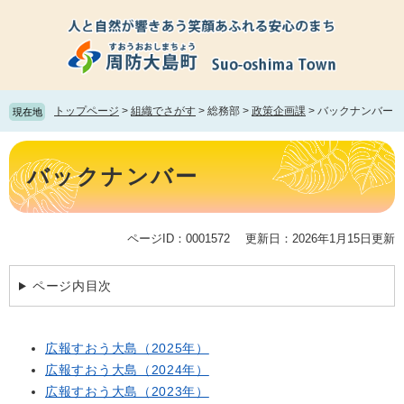
ペ
メ
ー
ニ
ジ
ュ
の
ー
先
を
頭
飛
トップページ
>
組織でさがす
>
総務部
>
政策企画課
>
バックナンバー
現在地
で
ば
す。
し
本
て
文
バックナンバー
本
文
へ
ページID：0001572
更新日：2026年1月15日更新
ページ内目次
広報すおう大島（2025年）
広報すおう大島（2024年）
広報すおう大島（2023年）