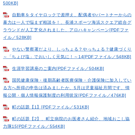
500KB]
自動車をタイヤロックで差押え、配偶者やパートナーからの
暴力は一人で悩まず相談を！、長浦スポーツ海浜スクエア総合グ
ラウンドが人工芝化されました、アロハキャンペーン[PDFファ
イル／528KB]
やない警察署だより、しっちょる？やっちょる？健康づくり
～「ちょび塩」でおいしく元気に！～14[PDFファイル／548KB]
生涯学習講座のご案内[PDFファイル／504KB]
国民健康保険・後期高齢者医療保険・介護保険に加入してい
る方へ所得の申告は済みましたか、5月は児童福祉月間です、情
報公開・個人情報保護制度の利用状況[PDFファイル／476KB]
町の話題【1】[PDFファイル／531KB]
町の話題【2】、町立病院のお医者さん紹介、地域おこし協
力隊15[PDFファイル／554KB]