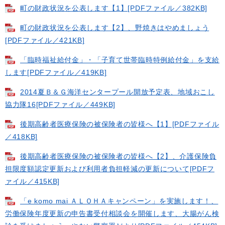
町の財政状況を公表します【1】[PDFファイル／382KB]
町の財政状況を公表します【2】、野焼きはやめましょう
[PDFファイル／421KB]
「臨時福祉給付金」・「子育て世帯臨時特例給付金」を支給
します[PDFファイル／419KB]
2014夏Ｂ＆Ｇ海洋センタープール開放予定表、地域おこし
協力隊16[PDFファイル／449KB]
後期高齢者医療保険の被保険者の皆様へ【1】[PDFファイル
／418KB]
後期高齢者医療保険の被保険者の皆様へ【2】、介護保険負
担限度額認定更新および利用者負担軽減の更新について[PDFフ
ァイル／415KB]
「e komo mai ＡＬＯＨＡキャンペーン」を実施します！、
労働保険年度更新の申告書受付相談会を開催します、大腸がん検