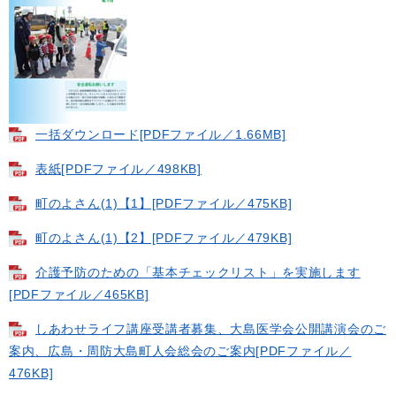
一括ダウンロード​[PDFファイル／1.66MB]
表紙[PDFファイル／498KB]
町のよさん(1)【1】[PDFファイル／475KB]
町のよさん(1)【2】[PDFファイル／479KB]
介護予防のための「基本チェックリスト」を実施します
[PDFファイル／465KB]
しあわせライフ講座受講者募集、大島医学会公開講演会のご
案内、広島・周防大島町人会総会のご案内[PDFファイル／
476KB]