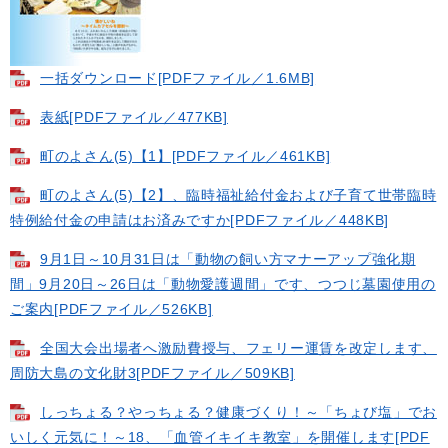
一括ダウンロード​[PDFファイル／1.6MB]
表紙[PDFファイル／477KB]
町のよさん(5)【1】[PDFファイル／461KB]
町のよさん(5)【2】、臨時福祉給付金および子育て世帯臨時
特例給付金の申請はお済みですか[PDFファイル／448KB]
9月1日～10月31日は「動物の飼い方マナーアップ強化期
間」9月20日～26日は「動物愛護週間」です、つつじ墓園使用の
ご案内[PDFファイル／526KB]
全国大会出場者へ激励費授与、フェリー運賃を改定します、
周防大島の文化財3[PDFファイル／509KB]
しっちょる？やっちょる？健康づくり！～「ちょび塩」でお
いしく元気に！～18、「血管イキイキ教室」を開催します[PDF