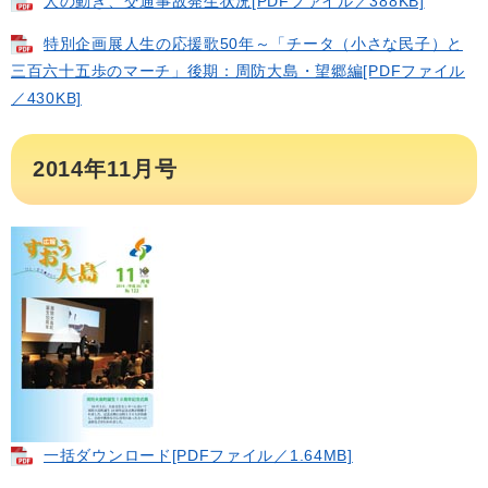
人の動き、交通事故発生状況[PDFファイル／388KB]
特別企画展人生の応援歌50年～「チータ（小さな民子）と
三百六十五歩のマーチ」後期：周防大島・望郷編[PDFファイル
／430KB]
2014年11月号
一括ダウンロード​[PDFファイル／1.64MB]