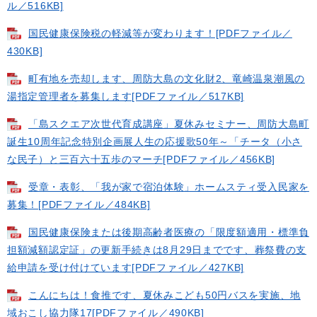
ル／516KB]
国民健康保険税の軽減等が変わります！[PDFファイル／
430KB]
町有地を売却します、周防大島の文化財2、竜崎温泉潮風の
湯指定管理者を募集します[PDFファイル／517KB]
「島スクエア次世代育成講座」夏休みセミナー、周防大島町
誕生10周年記念特別企画展人生の応援歌50年～「チータ（小さ
な民子）と三百六十五歩のマーチ[PDFファイル／456KB]
受章・表彰、「我が家で宿泊体験」ホームスティ受入民家を
募集！[PDFファイル／484KB]
国民健康保険または後期高齢者医療の「限度額適用・標準負
担額減額認定証」の更新手続きは8月29日までです、葬祭費の支
給申請を受け付けています[PDFファイル／427KB]
こんにちは！食推です、夏休みこども50円バスを実施、地
域おこし協力隊17[PDFファイル／490KB]