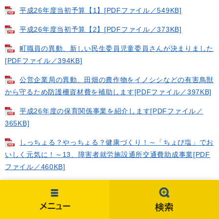
平成26年度当初予算【1】[PDFファイル／549KB]
平成26年度当初予算【2】[PDFファイル／373KB]
町職員の異動、新しい民生委員児童委員さんが決まりました
[PDFファイル／394KB]
公営企業局の異動、田畑の農作物をイノシシなどの有害鳥獣
から守るため防護柵資材費を補助します[PDFファイル／397KB]
平成26年度の保育関係事業を紹介します[PDFファイル／
365KB]
しっちょる？やっちょる？健康づくり！～「ちょび塩」でお
いしく元気に！～13、障害者就労施設通所交通費助成事業[PDF
ファイル／460KB]
ひとりで悩まずにお気軽にご相談ください、軽自動車税の減
免制度のお知らせ[PDFファイル／387KB]
全国大会出場者へ激励費授与、周防大島町空き家リフォーム