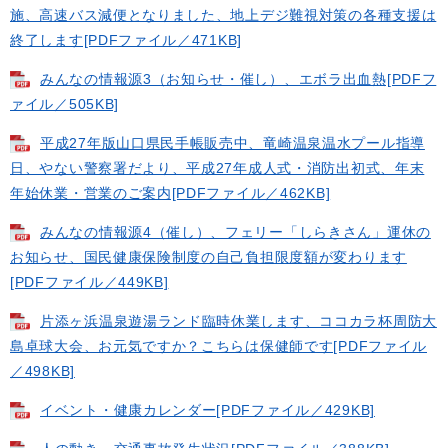
施、高速バス減便となりました、地上デジ難視対策の各種支援は
終了します[PDFファイル／471KB]
みんなの情報源3（お知らせ・催し）、エボラ出血熱[PDFフ
ァイル／505KB]
平成27年版山口県民手帳販売中、竜崎温泉温水プール指導
日、やない警察署だより、平成27年成人式・消防出初式、年末
年始休業・営業のご案内[PDFファイル／462KB]
みんなの情報源4（催し）、フェリー「しらきさん」運休の
お知らせ、国民健康保険制度の自己負担限度額が変わります
[PDFファイル／449KB]
片添ヶ浜温泉遊湯ランド臨時休業します、ココカラ杯周防大
島卓球大会、お元気ですか？こちらは保健師です[PDFファイル
／498KB]
イベント・健康カレンダー[PDFファイル／429KB]