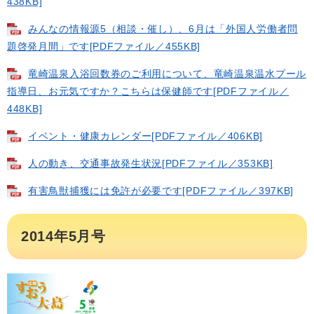
438KB]
みんなの情報源5（相談・催し）、6月は「外国人労働者問
題啓発月間」です[PDFファイル／455KB]
竜崎温泉入浴回数券のご利用について、竜崎温泉温水プール
指導日、お元気ですか？こちらは保健師です[PDFファイル／
448KB]
イベント・健康カレンダー[PDFファイル／406KB]
人の動き、交通事故発生状況[PDFファイル／353KB]
有害鳥獣捕獲には免許が必要です[PDFファイル／397KB]
2014年5月号