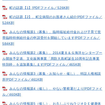
町の話題【1】[PDFファイル／526KB]
町の話題【2】、町立病院のお医者さん紹介[PDFファイル／
524KB]
みんなの情報源1（募集）、臨時福祉給付金および子育て世
帯臨時特例給付金の申請受付を開始しています[PDFファイル／
584KB]
みんなの情報源2（募集）、2014夏Ｂ＆Ｇ海洋センタープー
ル開放予定表、文化振興事業「周防大島町誕生10周年記念事業
特別枠」を追加募集します[PDFファイル／465KB]
みんなの情報源3（募集・お知らせ・催し）、特設人権相談
所[PDFファイル／461KB]
みんなの情報源4（催し）、やない警察署だより[PDFファイ
ル／460KB]
みんなの情報源5（催し）、お久しぶりねラジオＤＥ健康体