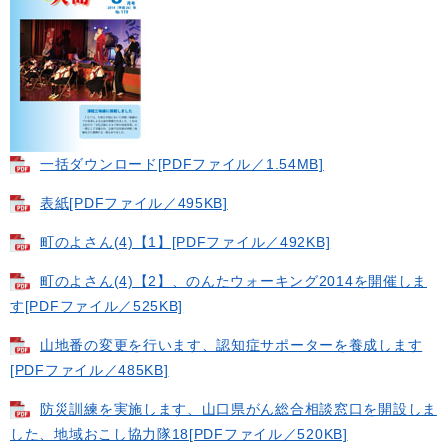
一括ダウンロード​[PDFファイル／1.54MB]
表紙[PDFファイル／495KB]
町のよさん(4)【1】[PDFファイル／492KB]
町のよさん(4)【2】、のんたウォーキング2014を開催しま
す[PDFファイル／525KB]
山地番の変更を行います、認知症サポーターを養成します
[PDFファイル／485KB]
防災訓練を実施します、山口県がん総合相談窓口を開設しま
した、地域おこし協力隊18[PDFファイル／520KB]