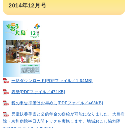
2014年12月号
一括ダウンロード​[PDFファイル／1.64MB]
表紙[PDFファイル／471KB]
税の申告準備はお早めに[PDFファイル／463KB]
児童扶養手当と公的年金の併給が可能になりました、大島病
院・東和病院半日人間ドックを実施します、地域おこし協力隊