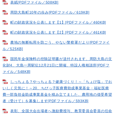
表紙[PDFファイル／508KB]
周防大島町10年の歩み[PDFファイル／619KB]
町の財政状況を公表します【1】[PDFファイル／460KB]
町の財政状況を公表します【2】[PDFファイル／461KB]
農地の無断転用を防ごう、やない警察署だより[PDFファイ
ル／525KB]
国民年金保険料の控除証明書が送付されます、周防大島の文
化財4、大島一周駅伝12月21日に開催、特設人権相談所[PDFフ
ァイル／548KB]
しっちょる？やっちょる？健康づくり！～「ちょび塩」でお
いしく元気に！～20、ちびっ子医療費助成事業基金・福祉医療
費一部負担金助成事業基金を積み立てました、農用地の借受希望
者（受けて）を募集します[PDFファイル／593KB]
表彰、全国大会出場者へ激励費授与、教育委員会委員の任命