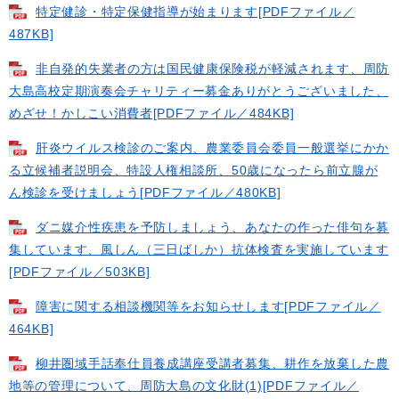
特定健診・特定保健指導が始まります[PDFファイル／
487KB]
非自発的失業者の方は国民健康保険税が軽減されます、周防
大島高校定期演奏会チャリティー募金ありがとうございました、
めざせ！かしこい消費者[PDFファイル／484KB]
肝炎ウイルス検診のご案内、農業委員会委員一般選挙にかか
る立候補者説明会、特設人権相談所、50歳になったら前立腺が
ん検診を受けましょう[PDFファイル／480KB]
ダニ媒介性疾患を予防しましょう、あなたの作った俳句を募
集しています、風しん（三日ばしか）抗体検査を実施しています
[PDFファイル／503KB]
障害に関する相談機関等をお知らせします[PDFファイル／
464KB]
柳井圏域手話奉仕員養成講座受講者募集、耕作を放棄した農
地等の管理について、周防大島の文化財(1)[PDFファイル／