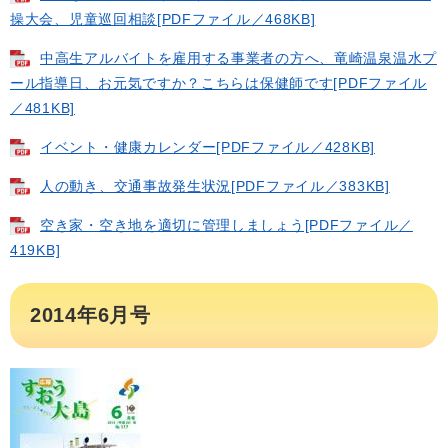
操大会、児童巡回相談[PDFファイル／468KB]
中高生アルバイトを雇用する事業者の方へ、竜崎温泉温水プ
ール指導日、お元気ですか？こちらは保健師です[PDFファイル
／481KB]
イベント・健康カレンダー[PDFファイル／428KB]
人の動き、交通事故発生状況[PDFファイル／383KB]
空き家・空き地を適切に管理しましょう[PDFファイル／
419KB]
2014年6月号