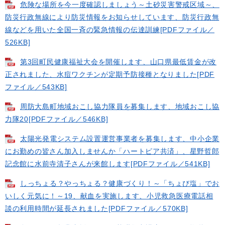
危険な場所を今一度確認しましょう～土砂災害警戒区域～、
防災行政無線により防災情報をお知らせしています、防災行政無
線などを用いた全国一斉の緊急情報の伝達訓練[PDFファイル／
526KB]
第3回町民健康福祉大会を開催します、山口県最低賃金が改
正されました、水痘ワクチンが定期予防接種となりました[PDF
ファイル／543KB]
周防大島町地域おこし協力隊員を募集します、地域おこし協
力隊20[PDFファイル／546KB]
太陽光発電システム設置運営事業者を募集します、中小企業
にお勤めの皆さん加入しませんか「ハートピア共済」、星野哲郎
記念館に水前寺清子さんが来館します[PDFファイル／541KB]
しっちょる？やっちょる？健康づくり！～「ちょび塩」でお
いしく元気に！～19、献血を実施します、小児救急医療電話相
談の利用時間が延長されました[PDFファイル／570KB]