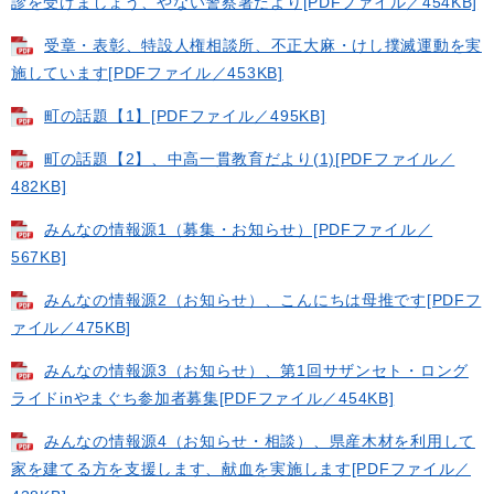
診を受けましょう、やない警察署だより[PDFファイル／454KB]
受章・表彰、特設人権相談所、不正大麻・けし撲滅運動を実
施しています[PDFファイル／453KB]
町の話題【1】[PDFファイル／495KB]
町の話題【2】、中高一貫教育だより(1)[PDFファイル／
482KB]
みんなの情報源1（募集・お知らせ）[PDFファイル／
567KB]
みんなの情報源2（お知らせ）、こんにちは母推です[PDFフ
ァイル／475KB]
みんなの情報源3（お知らせ）、第1回サザンセト・ロング
ライドinやまぐち参加者募集[PDFファイル／454KB]
みんなの情報源4（お知らせ・相談）、県産木材を利用して
家を建てる方を支援します、献血を実施します[PDFファイル／