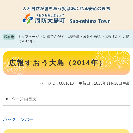
ペ
メ
ー
ニ
ジ
ュ
の
ー
先
を
頭
飛
トップページ
>
組織でさがす
>
総務部
>
政策企画課
>
広報すおう大島
現在地
で
ば
（2014年）
す。
し
て
本
本
文
広報すおう大島（2014年）
文
へ
ページID：0001613
更新日：2023年11月20日更新
ページ内目次
バックナンバー