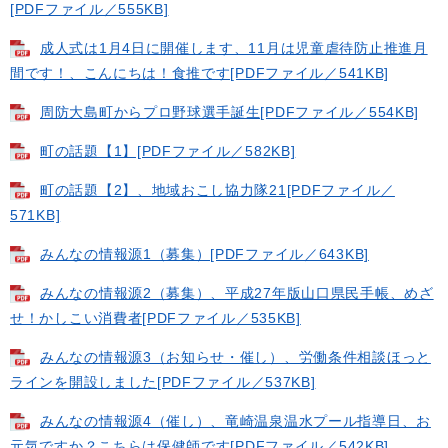
[PDFファイル／555KB]
成人式は1月4日に開催します、11月は児童虐待防止推進月
間です！、こんにちは！食推です[PDFファイル／541KB]
周防大島町からプロ野球選手誕生[PDFファイル／554KB]
町の話題【1】[PDFファイル／582KB]
町の話題【2】、地域おこし協力隊21[PDFファイル／
571KB]
みんなの情報源1（募集）[PDFファイル／643KB]
みんなの情報源2（募集）、平成27年版山口県民手帳、めざ
せ！かしこい消費者[PDFファイル／535KB]
みんなの情報源3（お知らせ・催し）、労働条件相談ほっと
ラインを開設しました[PDFファイル／537KB]
みんなの情報源4（催し）、竜崎温泉温水プール指導日、お
元気ですか？こちらは保健師です[PDFファイル／542KB]