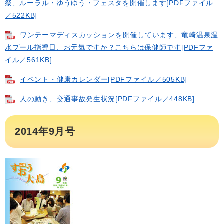
祭、ルーラル・ゆうゆう・フェスタを開催します[PDFファイル
／522KB]
ワンテーマディスカッションを開催しています、竜崎温泉温
水プール指導日、お元気ですか？こちらは保健師です[PDFファ
イル／561KB]
イベント・健康カレンダー[PDFファイル／505KB]
人の動き、交通事故発生状況[PDFファイル／448KB]
2014年9月号