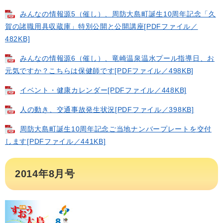
みんなの情報源5（催し）、周防大島町誕生10周年記念「久
賀の諸職用具収蔵庫」特別公開と公開講座[PDFファイル／
482KB]
みんなの情報源6（催し）、竜崎温泉温水プール指導日、お
元気ですか？こちらは保健師です[PDFファイル／498KB]
イベント・健康カレンダー[PDFファイル／448KB]
人の動き、交通事故発生状況[PDFファイル／398KB]
周防大島町誕生10周年記念ご当地ナンバープレートを交付
します[PDFファイル／441KB]
2014年8月号