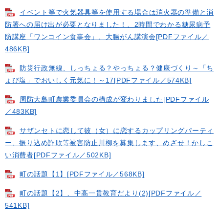
イベント等で火気器具等を使用する場合は消火器の準備と消
防署への届け出が必要となりました！、2時間でわかる糖尿病予
防講座「ワンコイン食事会」、大腸がん講演会[PDFファイル／
486KB]
防災行政無線、しっちょる？やっちょる？健康づくり～「ち
ょび塩」でおいしく元気に！～17[PDFファイル／574KB]
周防大島町農業委員会の構成が変わりました[PDFファイル
／483KB]
サザンセトに恋して彼（女）に恋するカップリングパーティ
ー、振り込め詐欺等被害防止川柳を募集します、めざせ！かしこ
い消費者[PDFファイル／502KB]
町の話題【1】[PDFファイル／568KB]
町の話題【2】、中高一貫教育だより(2)[PDFファイル／
541KB]