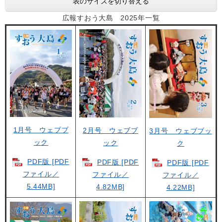
表のサイズを切り替える
広報すおう大島 2025年一覧
1月号 ウェブブ
2月号 ウェブブ
3月号 ウェブブッ
ック
ック
ク
PDF版 [PDF
PDF版 [PDF
PDF版 [PDF
ファイル／
ファイル／
ファイル／
5.44MB]
4.82MB]
4.22MB]