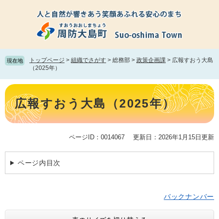
ペ
メ
ー
ニ
ジ
ュ
の
ー
先
を
頭
飛
トップページ
>
組織でさがす
>
総務部
>
政策企画課
>
広報すおう大島
現在地
で
ば
（2025年）
す。
し
て
本
本
文
広報すおう大島（2025年）
文
へ
ページID：0014067
更新日：2026年1月15日更新
ページ内目次
バックナンバー