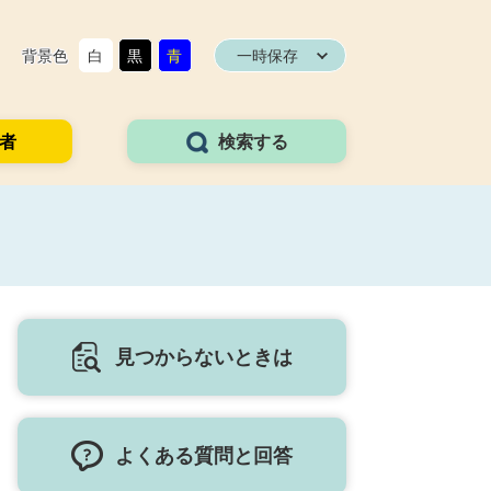
背景色
白
黒
青
一時保存
者
検索する
見つからないときは
よくある質問と回答