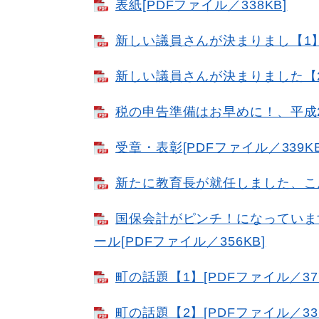
表紙[PDFファイル／338KB]
新しい議員さんが決まりまし【1】[
新しい議員さんが決まりました【2】
税の申告準備はお早めに！、平成24
受章・表彰[PDFファイル／339KB
新たに教育長が就任しました、こん
国保会計がピンチ！になっています
ール[PDFファイル／356KB]
町の話題【1】[PDFファイル／377
町の話題【2】[PDFファイル／336