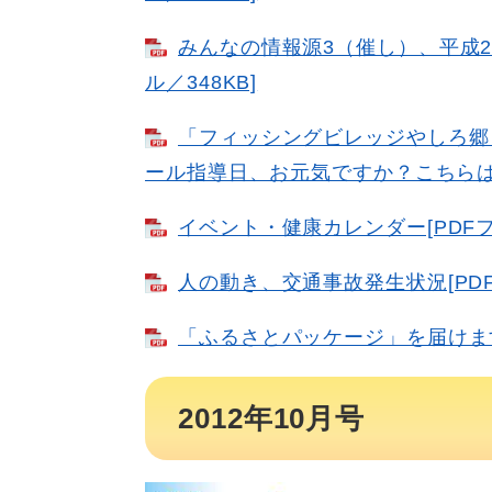
みんなの情報源3（催し）、平成2
ル／348KB]
「フィッシングビレッジやしろ郷
ール指導日、お元気ですか？こちらは保
イベント・健康カレンダー[PDFフ
人の動き、交通事故発生状況[PDF
「ふるさとパッケージ」を届けます[
2012年10月号