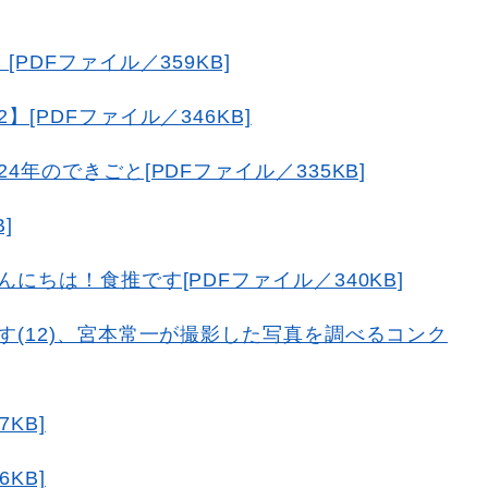
PDFファイル／359KB]
[PDFファイル／346KB]
年のできごと[PDFファイル／335KB]
]
にちは！食推です[PDFファイル／340KB]
(12)、宮本常一が撮影した写真を調べるコンク
KB]
KB]