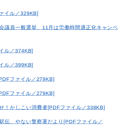
イル／329KB]
会議員一般選挙、11月は労働時間適正化キャンペ
]
ル／374KB]
ル／399KB]
DFファイル／279KB]
DFファイル／279KB]
！かしこい消費者[PDFファイル／338KB]
駅伝、やない警察署だより[PDFファイル／