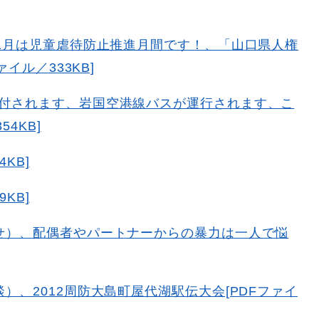
11月は児童虐待防止推進月間です！、「山口県人権
イル／333KB]
付されます、岩国空港線バスが運行されます、こ
4KB]
KB]
KB]
せ）、配偶者やパートナーからの暴力は一人で悩
]
）、2012周防大島町屋代湖駅伝大会[PDFファイ