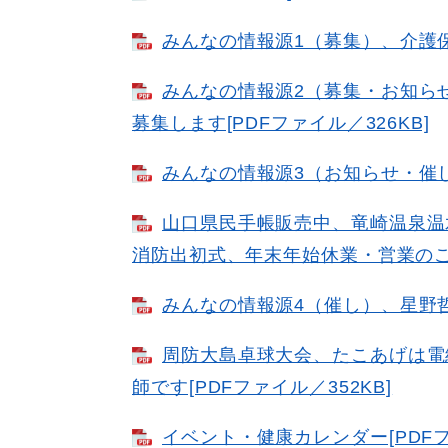
みんなの情報源1（募集）、介護保険
みんなの情報源2（募集・お知ら
募集します[PDFファイル／326KB]
みんなの情報源3（お知らせ・催し）
山口県民手帳販売中、竜崎温泉温
消防出初式、年末年始休業・営業のご案内
みんなの情報源4（催し）、星野哲郎
周防大島卓球大会、たこあげは電
師です[PDFファイル／352KB]
イベント・健康カレンダー[PDFフ