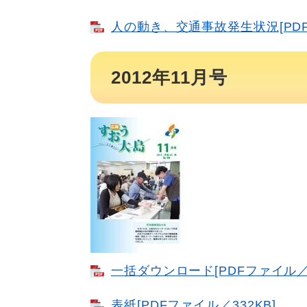
人の動き、交通事故発生状況[PDF
2012年11月号
一括ダウンロード​[PDFファイル／1
表紙[PDFファイル／332KB]