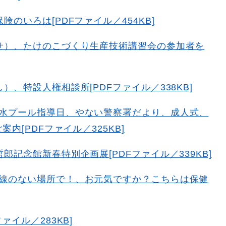
のいろは[PDFファイル／454KB]
せ）、たけのこづくり生産技術講習会の参加者を
、特設人権相談所[PDFファイル／338KB]
水プール指導日、やない警察署だより、成人式、
[PDFファイル／325KB]
記念館新春特別企画展[PDFファイル／339KB]
線のない場所で！、お元気ですか？こちらは保健
ァイル／283KB]