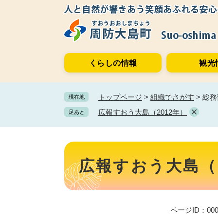
ペ
メ
ー
ニ
ジ
ュ
の
ー
先
を
くらしの情報
観光
頭
飛
で
ば
す。
し
トップページ
>
組織でさがす
>
総務
現在地
て
本
広報すおう大島（2012年）
足あと
文
へ
本
文
広報すおう大島（2
ページID：000