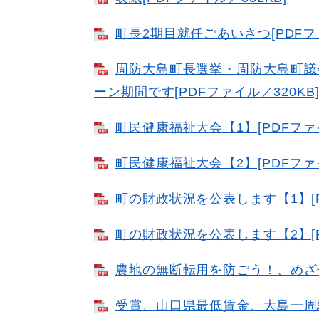
町長2期目就任ごあいさつ[PDFファ
周防大島町長選挙・周防大島町議
ーン期間です[PDFファイル／320KB
町民健康福祉大会【1】[PDFファイ
町民健康福祉大会【2】[PDFファイ
町の財政状況を公表します【1】[P
町の財政状況を公表します【2】[P
農地の無断転用を防ごう！、めざせ
受賞、山口県最低賃金、大島一周