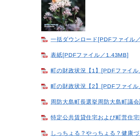
一括ダウンロード​[PDFファイル／3
表紙[PDFファイル／1.43MB]
町の財政状況【1】[PDFファイル／1
町の財政状況【2】[PDFファイル／1
周防大島町長選挙周防大島町議会議員
特定公共賃貸住宅および町営住宅等の
しっちょる？やっちょる？健康づ