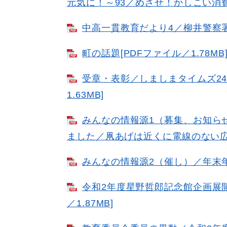
元気に！～93／めざせ！かしこい消費者
中高一貫教育だより4／柳井警察署だ
町の話題[PDFファイル／1.78MB
受章・表彰／しましまタイムズ24
1.63MB]
みんなの情報源1（募集、お知ら
ました／凧あげは近くに電線のない広いと
みんなの情報源2（催し）／年末年始
令和2年度星野哲郎記念館企画展
／1.87MB]