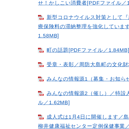
せ！かしこい消費者[PDFファイル／1.
新型コロナウイルス対策として『
療保険料の滞納整理を強化しています
1.58MB]
町の話題[PDFファイル／1.84MB
受章・表彰／周防大島町の文化財39[
みんなの情報源1（募集・お知らせ）
みんなの情報源2（催し）／特設
ル／1.62MB]
成人式は1月4日に開催します／
柳井健康福祉センター定例保健事業