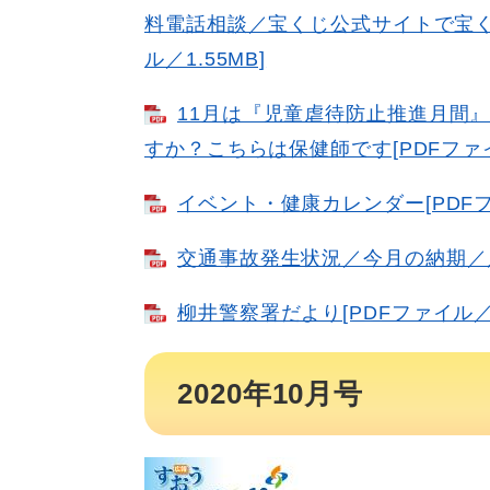
料電話相談／宝くじ公式サイトで宝く
ル／1.55MB]
11月は『児童虐待防止推進月間
すか？こちらは保健師です[PDFファイル
イベント・健康カレンダー[PDFファ
交通事故発生状況／今月の納期／人の
柳井警察署だより[PDFファイル／1
2020年10月号