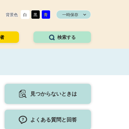
背景色
白
黒
青
一時保存
者
検索する
見つからないときは
よくある質問と回答