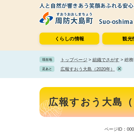
ペ
メ
ー
ニ
ジ
ュ
の
ー
先
を
くらしの情報
観光
頭
飛
で
ば
す。
し
トップページ
>
組織でさがす
>
総務
現在地
て
本
広報すおう大島（2020年）
足あと
文
へ
本
文
広報すおう大島（2
ページID：000