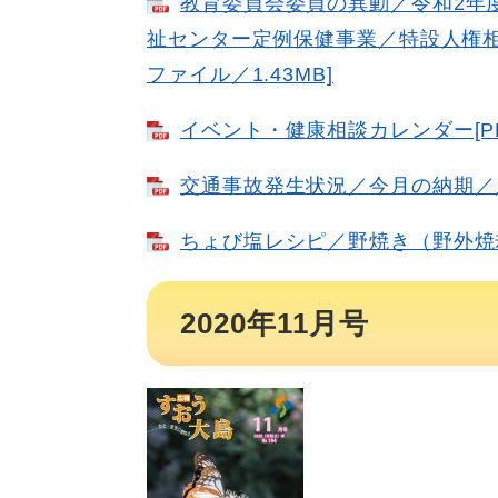
教育委員会委員の異動／令和2年
祉センター定例保健事業／特設人権相
ファイル／1.43MB]
イベント・健康相談カレンダー[PD
交通事故発生状況／今月の納期／人の
ちょび塩レシピ／野焼き（野外焼却）
2020年11月号