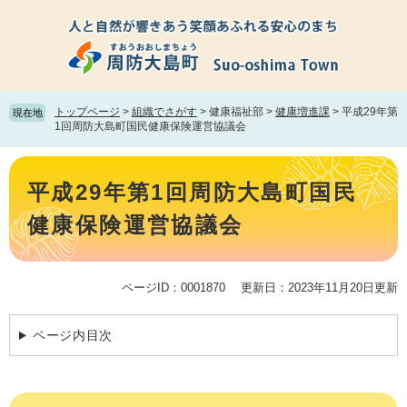
ペ
メ
ー
ニ
ジ
ュ
の
ー
先
を
頭
飛
トップページ
>
組織でさがす
>
健康福祉部
>
健康増進課
>
平成29年第
現在地
で
ば
1回周防大島町国民健康保険運営協議会
す。
し
て
本
本
文
平成29年第1回周防大島町国民
文
へ
健康保険運営協議会
ページID：0001870
更新日：2023年11月20日更新
ページ内目次