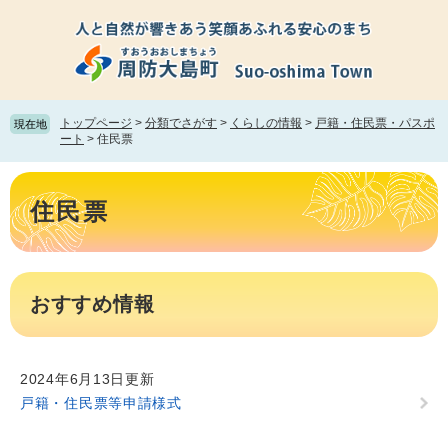
ペ
メ
ー
ニ
ジ
ュ
の
ー
先
を
頭
飛
トップページ
>
分類でさがす
>
くらしの情報
>
戸籍・住民票・パスポ
現在地
で
ば
ート
>
住民票
す。
し
て
本
本
文
住民票
文
へ
おすすめ情報
2024年6月13日更新
戸籍・住民票等申請様式