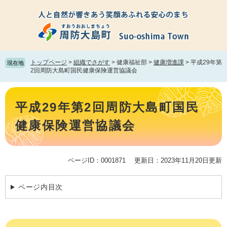
ペ
メ
ー
ニ
ジ
ュ
の
ー
先
を
頭
飛
トップページ
>
組織でさがす
>
健康福祉部
>
健康増進課
>
平成29年第
現在地
で
ば
2回周防大島町国民健康保険運営協議会
す。
し
て
本
本
文
平成29年第2回周防大島町国民
文
へ
健康保険運営協議会
ページID：0001871
更新日：2023年11月20日更新
ページ内目次