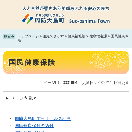
ペ
メ
ー
ニ
ジ
ュ
の
ー
先
を
頭
飛
トップページ
>
組織でさがす
>
健康福祉部
>
健康増進課
>
国民健康保
現在地
で
ば
険
す。
し
て
本
本
文
国民健康保険
文
へ
ページID：0001884
更新日：2024年4月2日更新
ページ内目次
周防大島町データヘルス計画
国民健康保険の給付