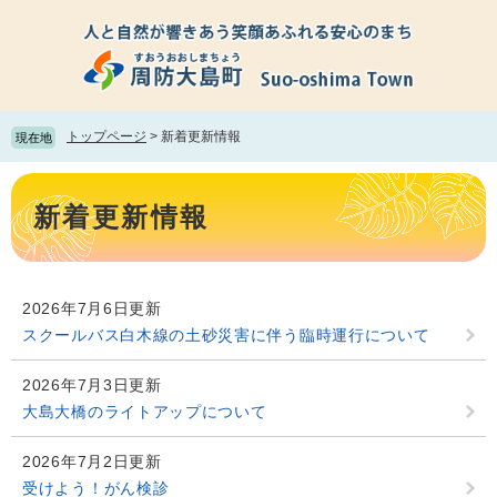
ペ
メ
ー
ニ
ジ
ュ
の
ー
先
を
頭
飛
トップページ
>
新着更新情報
現在地
で
ば
す。
し
本
て
文
新着更新情報
本
文
へ
2026年7月6日更新
スクールバス白木線の土砂災害に伴う臨時運行について
2026年7月3日更新
大島大橋のライトアップについて
2026年7月2日更新
受けよう！がん検診