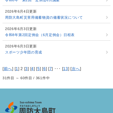
令和8年 第2回 定例会6月議案
2026年6月4日更新
周防大島町災害用備蓄物資の備蓄状況について
2026年6月3日更新
令和8年第2回定例会（6月定例会）日程表
2026年6月3日更新
スポーツ少年団の育成
[
前へ
] [
1
] 2 [
3
] [
4
] [
5
] [
6
] [
7
] ･･･ [
13
] [
次へ
]
31件目 ～ 60件目 / 361件中