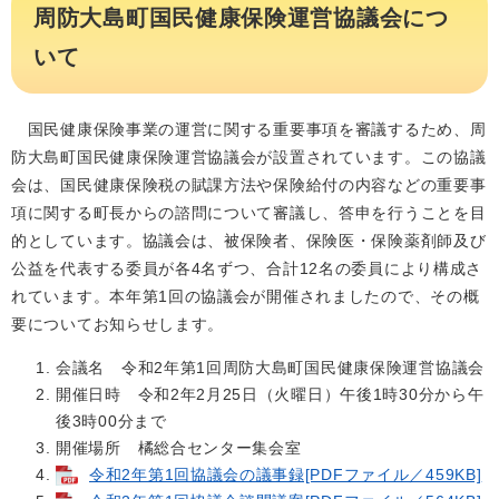
周防大島町国民健康保険運営協議会につ
いて
国民健康保険事業の運営に関する重要事項を審議するため、周
防大島町国民健康保険運営協議会が設置されています。この協議
会は、国民健康保険税の賦課方法や保険給付の内容などの重要事
項に関する町長からの諮問について審議し、答申を行うことを目
的としています。協議会は、被保険者、保険医・保険薬剤師及び
公益を代表する委員が各4名ずつ、合計12名の委員により構成さ
れています。本年第1回の協議会が開催されましたので、その概
要についてお知らせします。
会議名 令和2年第1回周防大島町国民健康保険運営協議会
開催日時 令和2年2月25日（火曜日）午後1時30分から午
後3時00分まで
開催場所 橘総合センター集会室
令和2年第1回協議会の議事録[PDFファイル／459KB]