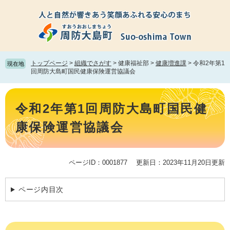
ペ
メ
ー
ニ
ジ
ュ
の
ー
先
を
頭
飛
トップページ
>
組織でさがす
>
健康福祉部
>
健康増進課
>
令和2年第1
現在地
で
ば
回周防大島町国民健康保険運営協議会
す。
し
て
本
本
文
令和2年第1回周防大島町国民健
文
へ
康保険運営協議会
ページID：0001877
更新日：2023年11月20日更新
ページ内目次