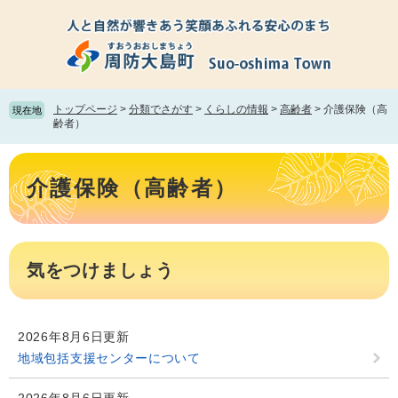
ペ
メ
ー
ニ
ジ
ュ
の
ー
先
を
頭
飛
トップページ
>
分類でさがす
>
くらしの情報
>
高齢者
>
介護保険（高
現在地
で
ば
齢者）
す。
し
て
本
本
文
介護保険（高齢者）
文
へ
気をつけましょう
2026年8月6日更新
地域包括支援センターについて