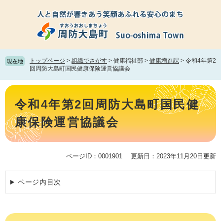
ペ
メ
ー
ニ
ジ
ュ
の
ー
先
を
頭
飛
トップページ
>
組織でさがす
>
健康福祉部
>
健康増進課
>
令和4年第2
現在地
で
ば
回周防大島町国民健康保険運営協議会
す。
し
て
本
本
文
令和4年第2回周防大島町国民健
文
へ
康保険運営協議会
ページID：0001901
更新日：2023年11月20日更新
ページ内目次