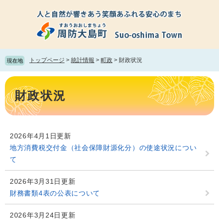
ペ
メ
ー
ニ
ジ
ュ
の
ー
先
を
頭
飛
トップページ
>
統計情報
>
町政
>
財政状況
現在地
で
ば
す。
し
本
て
文
財政状況
本
文
へ
2026年4月1日更新
地方消費税交付金（社会保障財源化分）の使途状況につい
て
2026年3月31日更新
財務書類4表の公表について
2026年3月24日更新