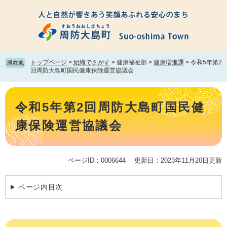
ペ
メ
ー
ニ
ジ
ュ
の
ー
先
を
頭
飛
トップページ
>
組織でさがす
>
健康福祉部
>
健康増進課
>
令和5年第2
現在地
で
ば
回周防大島町国民健康保険運営協議会
す。
し
て
本
本
文
令和5年第2回周防大島町国民健
文
へ
康保険運営協議会
ページID：0006644
更新日：2023年11月20日更新
ページ内目次