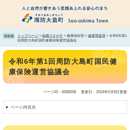
ペ
メ
ー
ニ
ジ
ュ
の
ー
先
を
頭
飛
トップページ
>
組織でさがす
>
健康福祉部
>
健康増進課
>
令和6年第1
現在地
で
ば
回周防大島町国民健康保険運営協議会
す。
し
て
本
本
文
令和6年第1回周防大島町国民健
文
へ
康保険運営協議会
ページID：0009209
更新日：2024年5月8日更新
ページ内目次