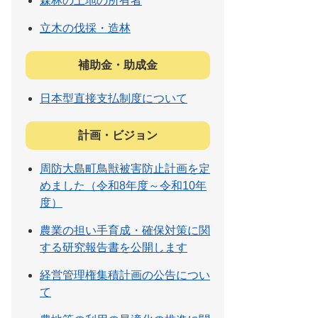
森林の土地の所有者
立木の伐採・造林
補助金・助成金
日本型直接支払制度について
計画・ビジョン
周防大島町鳥獣被害防止計画を定
めました（令和8年度～令和10年
度）
農業の担い手育成・確保対策に関
する研究報告書を公開します
経営管理権集積計画の公告につい
て