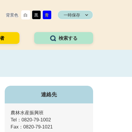
背景色
白
黒
青
一時保存
者
検索する
連絡先
農林水産振興班
Tel：0820-79-1002
Fax：0820-79-1021