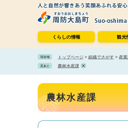
ペ
メ
ー
ニ
ジ
ュ
の
ー
先
を
くらしの情報
観光
頭
飛
で
ば
す。
し
トップページ
>
組織でさがす
>
産業
現在地
て
本
農林水産課
足あと
文
へ
本
文
農林水産課